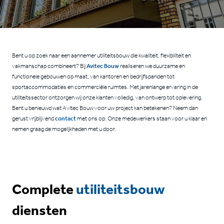
CONTACT
Bent u op zoek naar een aannemer utiliteitsbouw die kwaliteit, flexibiliteit en
vakmanschap combineert? Bij
Avitec Bouw
realiseren we duurzame en
functionele gebouwen op maat, van kantoren en bedrijfspanden tot
sportaccommodaties en commerciële ruimtes. Met jarenlange ervaring in de
utiliteitssector ontzorgen wij onze klanten volledig, van ontwerp tot oplevering.
Bent u benieuwd wat Avitec Bouw voor uw project kan betekenen? Neem dan
gerust vrijblijvend
contact
met ons op. Onze medewerkers staan voor u klaar en
nemen graag de mogelijkheden met u door.
Complete
utiliteitsbouw
diensten