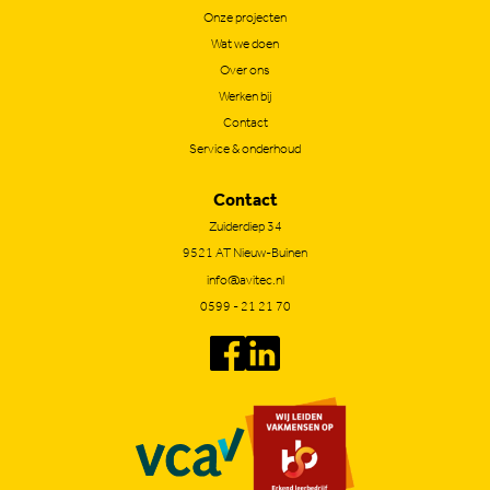
Onze projecten
Wat we doen
Over ons
Werken bij
Contact
Service & onderhoud
Contact
Zuiderdiep 34
9521 AT Nieuw-Buinen
info@avitec.nl
0599 - 21 21 70