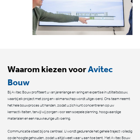
Waarom kiezen voor
Avitec
Bouw
Bij Avitec Bouw profiteert u van jarenlange ervaring en expertise in utiliteitsbouw,
waarbij elk project met zorg en vakmanschap wordt uitgevoerd. Ons team neemt
het hele bouwproces uit handen, zodat u zich kunt concentreren op uw
kernactiviteiten, terwijl wij zorgen voor een soepele planning, hoogwaardige
materialen en een nauwkeurige uitvoering.
Communicatie staat bij ons centraal. U wordt gedurende het gehele traject volledig
op de hoogte gehouden, zodat u altijd weet waar u aan toe bent. Met Avitec Bouw