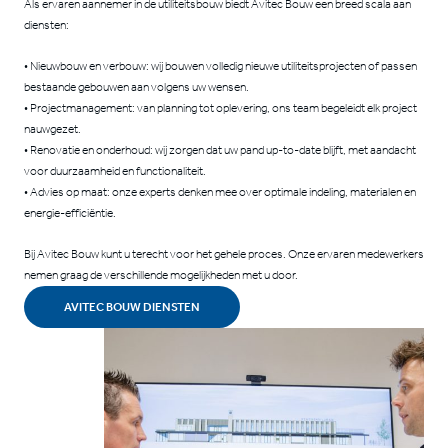
Als ervaren aannemer in de utiliteitsbouw biedt Avitec Bouw een breed scala aan
diensten:
• Nieuwbouw en verbouw: wij bouwen volledig nieuwe utiliteitsprojecten of passen
bestaande gebouwen aan volgens uw wensen.
• Projectmanagement: van planning tot oplevering, ons team begeleidt elk project
nauwgezet.
• Renovatie en onderhoud: wij zorgen dat uw pand up-to-date blijft, met aandacht
voor duurzaamheid en functionaliteit.
• Advies op maat: onze experts denken mee over optimale indeling, materialen en
energie-efficiëntie.
Bij Avitec Bouw kunt u terecht voor het gehele proces. Onze ervaren medewerkers
nemen graag de verschillende mogelijkheden met u door.
AVITEC BOUW DIENSTEN