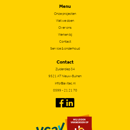
Menu
Onze projecten
Wat we doen
Over ons
Werken bij
Contact
Service & onderhoud
Contact
Zuiderdiep 34
9521 AT Nieuw-Buinen
info@avitec.nl
0599 - 21 21 70