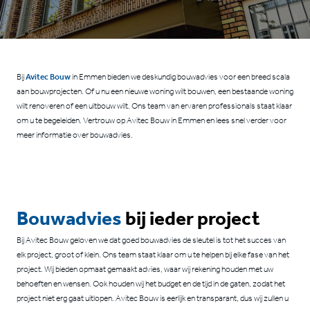
CONTACT
Bij
Avitec Bouw
in Emmen bieden we deskundig bouwadvies voor een breed scala
aan bouwprojecten. Of u nu een nieuwe woning wilt bouwen, een bestaande woning
wilt renoveren of een uitbouw wilt. Ons team van ervaren professionals staat klaar
om u te begeleiden. Vertrouw op Avitec Bouw in Emmen en lees snel verder voor
meer informatie over bouwadvies.
Bouwadvies
bij ieder project
Bij Avitec Bouw geloven we dat goed bouwadvies de sleutel is tot het succes van
elk project, groot of klein. Ons team staat klaar om u te helpen bij elke fase van het
project. Wij bieden opmaat gemaakt advies, waar wij rekening houden met uw
behoeften en wensen. Ook houden wij het budget en de tijd in de gaten, zodat het
project niet erg gaat uitlopen. Avitec Bouw is eerlijk en transparant, dus wij zullen u