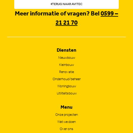
TERUG NAAR AVITEC
Meer informatie of vragen? Bel
0599 –
21 21 70
Diensten
Nieuwbouw
Kleinbouw
Renovatie
Onderhoud/beheer
Woningbouw
Utiliteitsbouw
Menu
Onze projecten
Wat we doen
Over ons