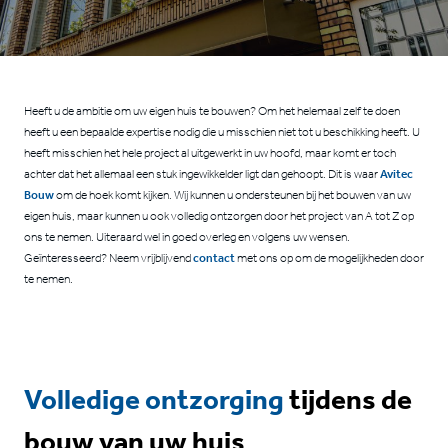
CONTACT
Heeft u de ambitie om uw eigen huis te bouwen? Om het helemaal zelf te doen
heeft u een bepaalde expertise nodig die u misschien niet tot u beschikking heeft. U
heeft misschien het hele project al uitgewerkt in uw hoofd, maar komt er toch
achter dat het allemaal een stuk ingewikkelder ligt dan gehoopt. Dit is waar
Avitec
Bouw
om de hoek komt kijken. Wij kunnen u ondersteunen bij het bouwen van uw
eigen huis, maar kunnen u ook volledig ontzorgen door het project van A tot Z op
ons te nemen. Uiteraard wel in goed overleg en volgens uw wensen.
Geïnteresseerd? Neem vrijblijvend
contact
met ons op om de mogelijkheden door
te nemen.
Volledige ontzorging
tijdens de
bouw van uw huis