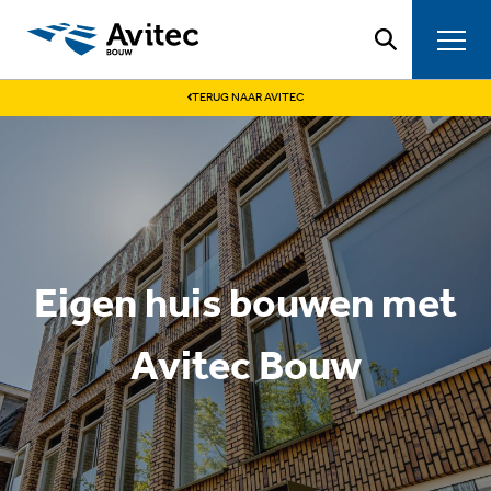
Ga naar de inhoud
TERUG NAAR AVITEC
ONZE PROJECTEN
WAT WE DOEN
Eigen huis bouwen met
OVER ONS
Avitec Bouw
SERVICE & ONDERHOUD