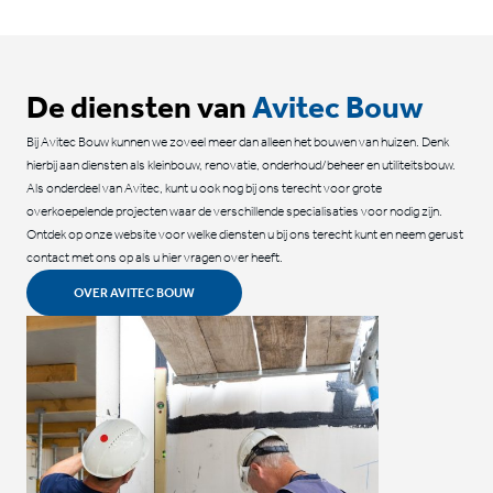
De diensten van
Avitec Bouw
Bij Avitec Bouw kunnen we zoveel meer dan alleen het bouwen van huizen. Denk
hierbij aan diensten als kleinbouw, renovatie, onderhoud/beheer en utiliteitsbouw.
Als onderdeel van Avitec, kunt u ook nog bij ons terecht voor grote
overkoepelende projecten waar de verschillende specialisaties voor nodig zijn.
Ontdek op onze website voor welke diensten u bij ons terecht kunt en neem gerust
contact met ons op als u hier vragen over heeft.
OVER AVITEC BOUW