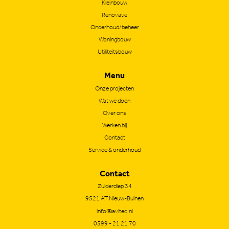
Kleinbouw
Renovatie
Onderhoud/beheer
Woningbouw
Utiliteitsbouw
Menu
Onze projecten
Wat we doen
Over ons
Werken bij
Contact
Service & onderhoud
Contact
Zuiderdiep 34
9521 AT Nieuw-Buinen
info@avitec.nl
0599 - 21 21 70