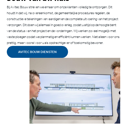
Bij Avitec Bouw streven we ernaar om onze klanten volledig te ontzorgen. Dit
houdt in dat wij, na overeenkomst, de gemeentelijke procedures regelen, de
constructieve tekeningen vervaardigen en de complete uitvoering van het project
verzorgen. Dit doen wij allemaal in goed overleg, zodat u altijd op de hoogte bent
van de status van het project en de vorderingen. Wij werken zoveel mogelijk met
vaste ploegen zodat we planmatig en efficiënt kunnen werken. Niet alleen voor ons
prettig, maar vooral voor u als opdrachtgever of toekomstig bewoner.
AVITEC BOUW DIENSTEN