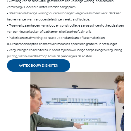
• Omvang van de renovatie: gaat het om een volledige woning, of alleen een
verdieping? Hoeveel ruimtes worden aangepakt?
• Staat van de huidige woning: oudere woningen vergen vaak meer werk: denk aan
het vervangen van verouderde leidingen, elektra of isolatie.
• Type werkzaamheden: van sloop en constructieve aanpassingen tot het plaatsen
van een nieuwe keuken of badkamer, elke fase heeft zijn prijs.
• Materialen en afwerking: de keuze voor standaard of luxe materialen,
duurzaamheidsopties en maatwerkmeubilair speelt een grote rol in het budget.
• Vergunningen en architectuur: soms zijn bouwkundige aanpassingen vergunning
plichtig, wat invloed heeft op zowel de planning als de kosten.
AVITEC BOUW DIENSTEN