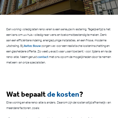
CONTACT
Een woning volledig laten renoveren is een serieuze investering. Tegelijkertijd is het
een kans om uw huis volledig naar wens en toekomstbestendig te maken. Denk
aan een efficiëntere indeling, energiezuinige installaties, en een frisse, moderne
uitstraling. Bij
Avitec Bouw
zorgen we voor een realistische kosteninschatting en
een glasheldere offerte. Zo weet u exact waar u aan toe bent: voor, tijdens en na de
renovatie. Neem gerust
contact
met ons op om de mogelijkheden door te nemen
met een van onze specialisten.
Wat bepaalt
de kosten
?
Elke woning en elke renovatie is anders. Daarom zijn de kosten altijd afhankelijk van
meerdere factoren, zoals: