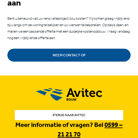
aan
Bent u benieuwd wat uw renovatieproject zou kosten? Wij komen graag vrijblijvend
bij u langs om de woning te bekijken en uw wensen te bespreken. Op basis daarvan
maken we een passende offerte met een duidelijke kostenopbouw. Vraag vandaag
nog een vrijblijvende offerte aan.
NEEM CONTACT OP
TERUG NAAR AVITEC
Meer informatie of vragen? Bel
0599 –
21 21 70