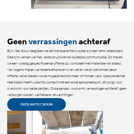
Geen
verrassingen
achteraf
Bij Avitec Bouw begrijpen we dat transparantie cruciaal is in een renovatieproject.
Daarom werken we met vaste structuren en duidelijke communicatie. Zo maken
we een volledig gespecificeerde offerte op, compleet met materialen en arbeid.
Vervolgens maken we heldere afspraken over wat er wel en niet binnen deze
offerte valt en bieden we de mogelijkheid tot meer, of minder werk. Gedurende het
hele traject heeft u slechts contact met een enkel aanspreekpunt, dit zorgt voor
overzicht voor beide partijen. Onze aanpak voorkomt verrassingen achteraf: geen
verborgen kosten, wel heldere verwachtingen.
OVER AVITEC BOUW