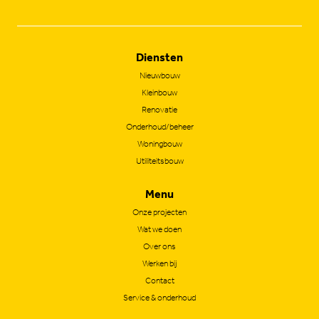
Diensten
Nieuwbouw
Kleinbouw
Renovatie
Onderhoud/beheer
Woningbouw
Utiliteitsbouw
Menu
Onze projecten
Wat we doen
Over ons
Werken bij
Contact
Service & onderhoud