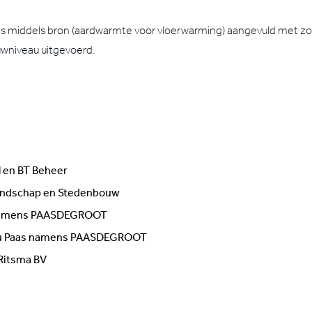
n is middels bron (aardwarmte voor vloerwarming) aangevuld met z
uwniveau uitgevoerd.
 en BT Beheer
andschap en Stedenbouw
n namens PAASDEGROOT
au Paas namens PAASDEGROOT
Ritsma BV