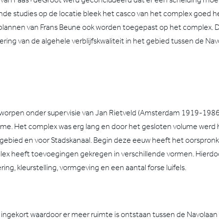
nde studies op de locatie bleek het casco van het complex goed her
lannen van Frans Beune ook worden toegepast op het complex. Dit
ring van de algehele verblijfskwaliteit in het gebied tussen de Na
worpen onder supervisie van Jan Rietveld (Amsterdam 1919-1986) 
ume. Het complex was erg lang en door het gesloten volume werd h
gebied en voor Stadskanaal. Begin deze eeuw heeft het oorspronk
ex heeft toevoegingen gekregen in verschillende vormen. Hierdo
g, kleurstelling, vormgeving en een aantal forse luifels.
 ingekort waardoor er meer ruimte is ontstaan tussen de Navolaa