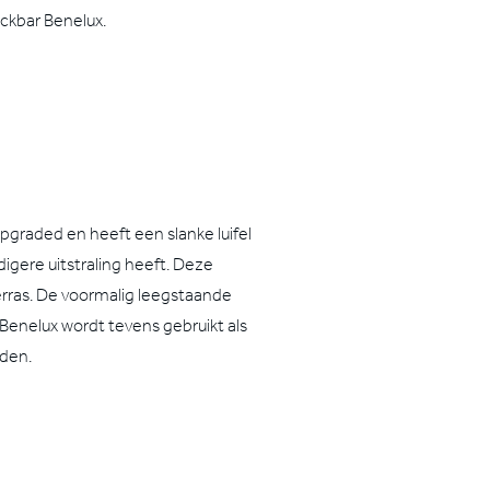
ckbar Benelux.
graded en heeft een slanke luifel
igere uitstraling heeft. Deze
erras. De voormalig leegstaande
enelux wordt tevens gebruikt als
nden.