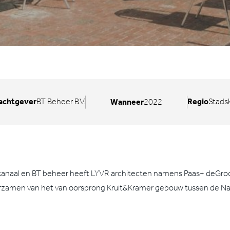
achtgever
BT Beheer B.V.
Regio
Stads
Wanneer
2022
anaal en BT beheer heeft LYVR architecten namens Paas+ deGro
urzamen van het van oorsprong Kruit&Kramer gebouw tussen de Na