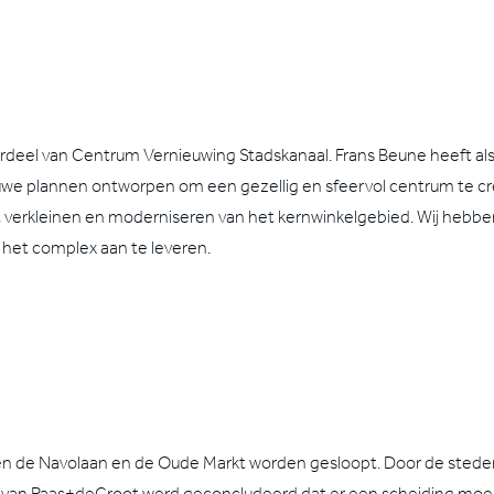
rdeel van Centrum Vernieuwing Stadskanaal. Frans Beune heeft a
uwe plannen ontworpen om een gezellig en sfeervol centrum te cr
 het verkleinen en moderniseren van het kernwinkelgebied. Wij hebb
het complex aan te leveren.
sen de Navolaan en de Oude Markt worden gesloopt. Door de sted
s van Paas+deGroot werd geconcludeerd dat er een scheiding moes