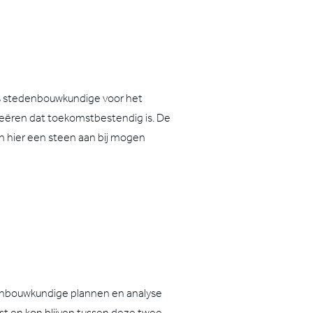
ls stedenbouwkundige voor het
eëren dat toekomstbestendig is. De
en hier een steen aan bij mogen
enbouwkundige plannen en analyse
t en kon blijven tussen deze twee