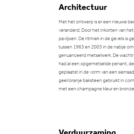
Architectuur
Met het ontwerp is er een nieuwe be
veranderd. Door het inkorten van het
paviljoen. De ritmiek in de gevels is
tussen 1963 en 2003 in de nabije o
genuanceerd metselwerk. De wachtru
had al een opgemetselde penant, dez
geplaatst in de vorm van een sierraa
geel/oranje baksteen gebruikt in com
met een champagne kleur en bronzen
Verduurzaming