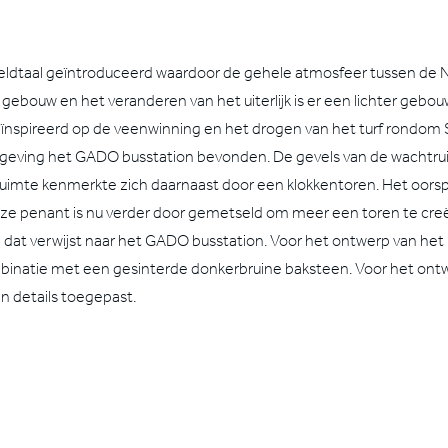
eldtaal geïntroduceerd waardoor de gehele atmosfeer tussen de Na
 gebouw en het veranderen van het uiterlijk is er een lichter gebo
 geïnspireerd op de veenwinning en het drogen van het turf rondom
mgeving het GADO busstation bevonden. De gevels van de wachtru
imte kenmerkte zich daarnaast door een klokkentoren. Het oorsp
e penant is nu verder door gemetseld om meer een toren te creër
d dat verwijst naar het GADO busstation. Voor het ontwerp van het 
binatie met een gesinterde donkerbruine baksteen. Voor het ontwe
 details toegepast.