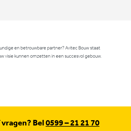
skundige en betrouwbare partner? Avitec Bouw staat
j uw visie kunnen omzetten in een succesvol gebouw.
f vragen? Bel
0599 – 21 21 70