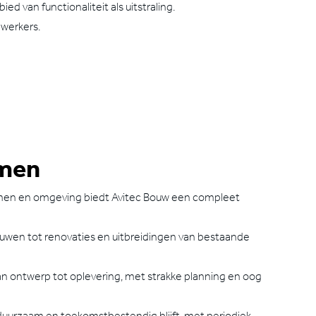
 van functionaliteit als uitstraling.
werkers.
mmen
 Emmen en omgeving biedt Avitec Bouw een compleet
uwen tot renovaties en uitbreidingen van bestaande
n ontwerp tot oplevering, met strakke planning en oog
duurzaam en toekomstbestendig blijft, met periodiek