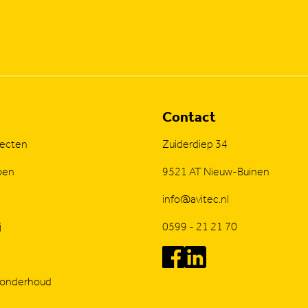
Contact
jecten
Zuiderdiep 34
oen
9521 AT Nieuw-Buinen
info@avitec.nl
j
0599 - 21 21 70
 onderhoud