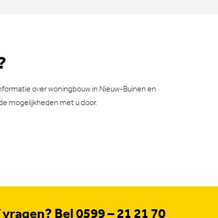
?
 informatie over woningbouw in Nieuw-Buinen en
de mogelijkheden met u door.
f vragen? Bel
0599 – 21 21 70