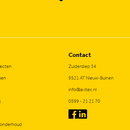
Contact
jecten
Zuiderdiep 34
oen
9521 AT Nieuw-Buinen
info@avitec.nl
j
0599 - 21 21 70
 onderhoud